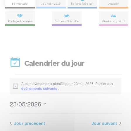
Fermeture
Jeunes <25CV
Karting/Side-car
Location
Roulage Abonnés
Sinueux/Pit-bike
Weekend gratuit
Calendrier du jour
Évènements
Aucun évènements planifié pour 23 mai 2026. Passer aux
for
Notice
évènements suivants
.
23
23/05/2026
Nav
Navi
mai
Sélectionnez
de
par
une
2026
vues
date.
Jour précédent
Jour suivant
con
Évè