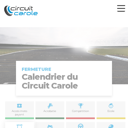
FERMETURE
Calendrier du
Circuit Carole
Accès moto
Acrobatie
Compétition
Ecole
payant