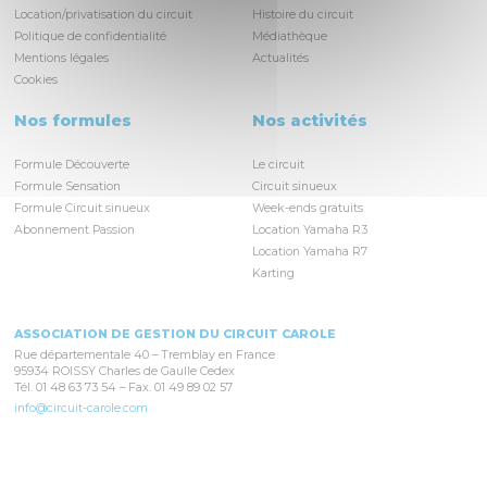
Location/privatisation du circuit
Histoire du circuit
Politique de confidentialité
Médiathèque
Mentions légales
Actualités
Cookies
Nos formules
Nos activités
Formule Découverte
Le circuit
Formule Sensation
Circuit sinueux
Formule Circuit sinueux
Week-ends gratuits
Abonnement Passion
Location Yamaha R3
Location Yamaha R7
Karting
ASSOCIATION DE GESTION DU CIRCUIT CAROLE
Rue départementale 40 – Tremblay en France
95934 ROISSY Charles de Gaulle Cedex
Tél. 01 48 63 73 54 – Fax. 01 49 89 02 57
info@circuit-carole.com