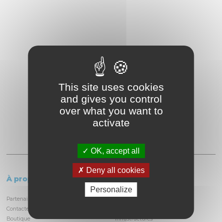
This site uses cookies
and gives you control
over what you want to
activate
OK, accept all
Deny all cookies
À propos
Le circuit
Personalize
Partenaires et locataires
Informations pratiques
Contactez-nous
Découvrir la piste
Boutique
Infrastructures