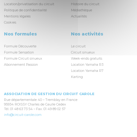
Location/privatisation du circuit
Histoire du circuit
Politique de confidentialité
Médiathèque
Mentions légales
Actualités
Cookies
Nos formules
Nos activités
Formule Découverte
Le circuit
Formule Sensation
Circuit sinueux
Formule Circuit sinueux
Week-ends gratuits
Abonnement Passion
Location Yamaha R3
Location Yamaha R7
Karting
ASSOCIATION DE GESTION DU CIRCUIT CAROLE
Rue départementale 40 – Tremblay en France
95934 ROISSY Charles de Gaulle Cedex
Tél. 01 48 63 73 54 – Fax. 01 49 89 02 57
info@circuit-carole.com