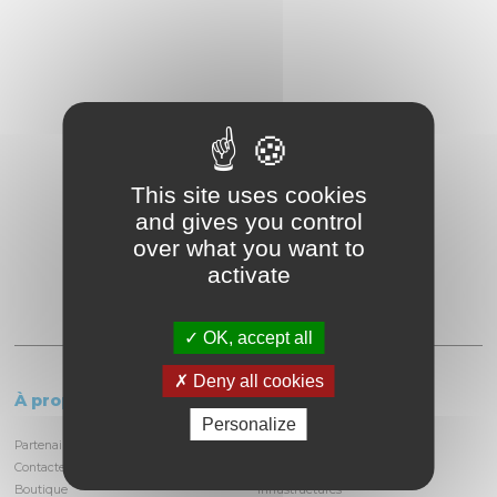
This site uses cookies
and gives you control
over what you want to
activate
OK, accept all
Deny all cookies
À propos
Le circuit
Personalize
Partenaires et locataires
Informations pratiques
Contactez-nous
Découvrir la piste
Boutique
Infrastructures