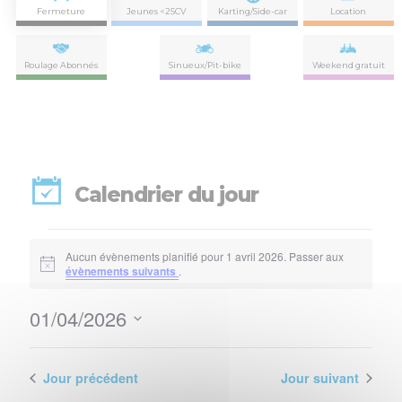
Fermeture
Jeunes <25CV
Karting/Side-car
Location
Roulage Abonnés
Sinueux/Pit-bike
Weekend gratuit
Calendrier du jour
Évènements
Aucun évènements planifié pour 1 avril 2026. Passer aux
for
Notice
évènements suivants
.
1
01/04/2026
Nav
Navi
avril
Sélectionnez
de
par
une
2026
vues
date.
Jour précédent
Jour suivant
con
Évè