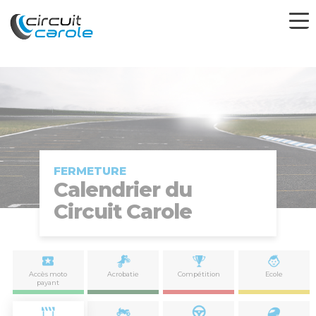
FERMETURE
Calendrier du
Circuit Carole
Accès moto
Acrobatie
Compétition
Ecole
payant