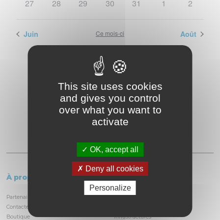
0
0
0
0
0
0
0
27
28
29
30
31
1
2
évènements
évènements
évènements
évènements
évènements
évènements
évèneme
Juin
Ce mois-ci
Août
This site uses cookies
and gives you control
over what you want to
activate
OK, accept all
Deny all cookies
À propos
Le circuit
Personalize
Partenaires et locataires
Informations pratiques
Contactez-nous
Découvrir la piste
Boutique
Infrastructures