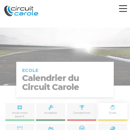
ECOLE
Calendrier du
Circuit Carole
Accès moto
Acrobatie
Compétition
Ecole
payant