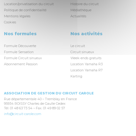
Location/privatisation du circuit
Histoire du circuit
Politique de confidentialité
Médiathèque
Mentions légales
Actualités
Cookies
Nos formules
Nos activités
Formule Découverte
Le circuit
Formule Sensation
Circuit sinueux
Formule Circuit sinueux
Week-ends gratuits
Abonnement Passion
Location Yamaha R3
Location Yamaha R7
Karting
ASSOCIATION DE GESTION DU CIRCUIT CAROLE
Rue départementale 40 – Tremblay en France
95934 ROISSY Charles de Gaulle Cedex
Tél. 01 48 63 73 54 – Fax. 01 49 89 02 57
info@circuit-carole.com