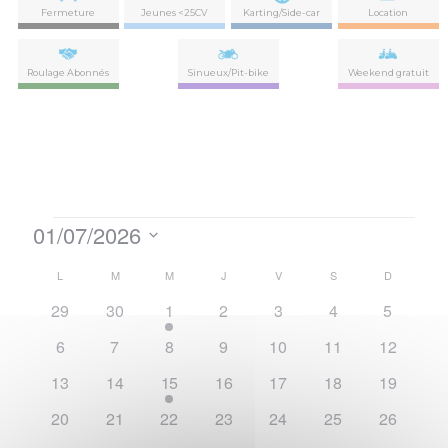
Fermeture
Jeunes <25CV
Karting/Side-car
Location
Roulage Abonnés
Sinueux/Pit-bike
Weekend gratuit
Évènements
01/07/2026
Nav
Navi
Sélectionnez
de
Calendrier
par
L
LUNDI
M
MARDI
M
MERCREDI
J
JEUDI
V
VENDREDI
S
SAMEDI
D
DIMANCH
une
vues
date.
0
0
1
0
0
0
0
de
29
30
1
2
3
4
5
con
Évè
évènements
évènements
évènement
évènements
évènements
évènements
évèneme
0
0
0
0
0
0
0
Évènements
6
7
8
9
10
11
12
évènements
évènements
évènements
évènements
évènements
évènements
évènemen
0
0
1
0
0
0
0
13
14
15
16
17
18
19
évènements
évènements
évènement
évènements
évènements
évènements
évènemen
0
0
0
0
0
0
0
20
21
22
23
24
25
26
évènements
évènements
évènements
évènements
évènements
évènements
évènemen