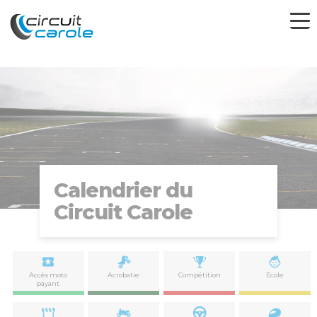
Calendrier du
Circuit Carole
Accès moto
Acrobatie
Compétition
Ecole
payant