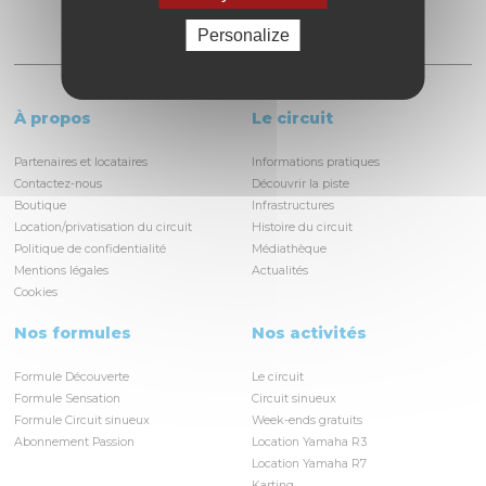
Personalize
À propos
Le circuit
Partenaires et locataires
Informations pratiques
Contactez-nous
Découvrir la piste
Boutique
Infrastructures
Location/privatisation du circuit
Histoire du circuit
Politique de confidentialité
Médiathèque
Mentions légales
Actualités
Cookies
Nos formules
Nos activités
Formule Découverte
Le circuit
Formule Sensation
Circuit sinueux
Formule Circuit sinueux
Week-ends gratuits
Abonnement Passion
Location Yamaha R3
Location Yamaha R7
Karting