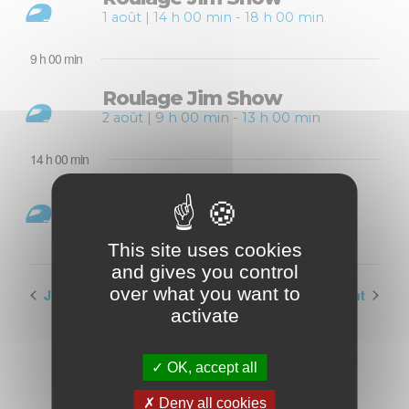
1 août | 14 h 00 min
-
18 h 00 min
9 h 00 min
Roulage Jim Show
2 août | 9 h 00 min
-
13 h 00 min
14 h 00 min
Roulage Jim Show
2 août | 14 h 00 min
-
18 h 00 min
This site uses cookies
and gives you control
over what you want to
Jour précédent
Jour suivant
activate
OK, accept all
Deny all cookies