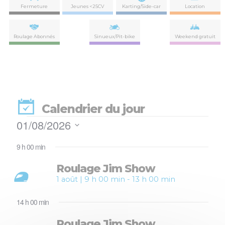
Fermeture
Jeunes <25CV
Karting/Side-car
Location
Roulage Abonnés
Sinueux/Pit-bike
Weekend gratuit
Calendrier du jour
Évènements
01/08/2026
Nav
Navi
Sélectionnez
de
for
par
9 h 00 min
une
vues
date.
con
Évè
Roulage Jim Show
1
1 août | 9 h 00 min
-
13 h 00 min
août
14 h 00 min
2026
Roulage Jim Show