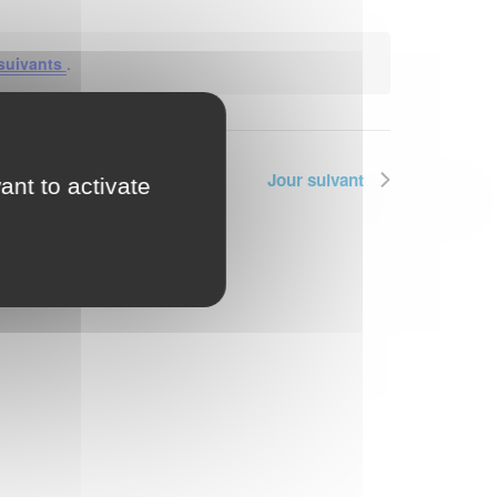
Nav
de
par
vues
suivants
.
Évène
con
Jour suivant
ant to activate