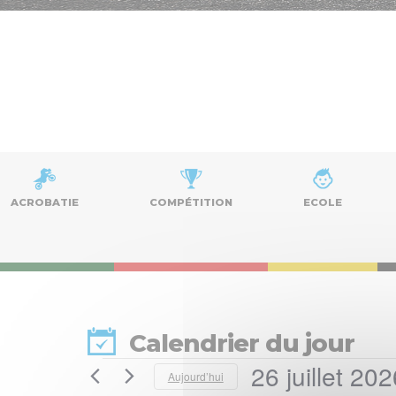
ACROBATIE
COMPÉTITION
ECOLE
Calendrier du jour
26 juillet 20
Évènements
Aujourd’hui