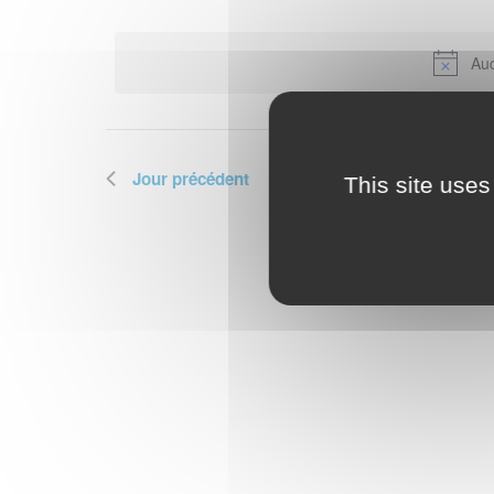
Sélectionnez
for
une
date.
Auc
26
juillet
Jour précédent
This site uses
2026