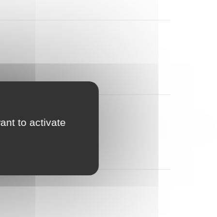
Nav
de
par
vues
Évène
con
ant to activate