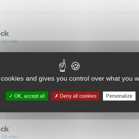
ack
h 00 min
 cookies and gives you control over what you w
ack
 h 00 min
OK, accept all
Deny all cookies
Personalize
ack
h 00 min