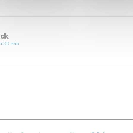
ack
 h 00 min