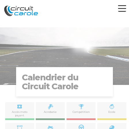
Calendrier du
Circuit Carole
Accès moto
Acrobatie
Compétition
Ecole
payant