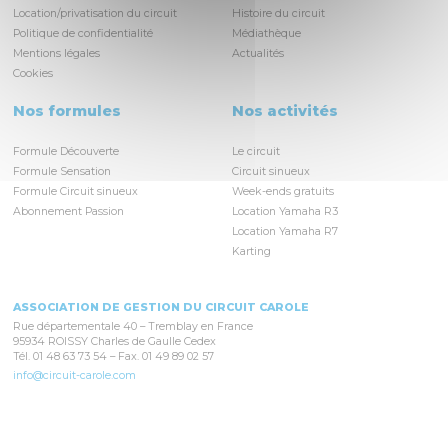
Location/privatisation du circuit
Histoire du circuit
Politique de confidentialité
Médiathèque
Mentions légales
Actualités
Cookies
Nos formules
Nos activités
Formule Découverte
Le circuit
Formule Sensation
Circuit sinueux
Formule Circuit sinueux
Week-ends gratuits
Abonnement Passion
Location Yamaha R3
Location Yamaha R7
Karting
ASSOCIATION DE GESTION DU CIRCUIT CAROLE
Rue départementale 40 – Tremblay en France
95934 ROISSY Charles de Gaulle Cedex
Tél. 01 48 63 73 54 – Fax. 01 49 89 02 57
info@circuit-carole.com