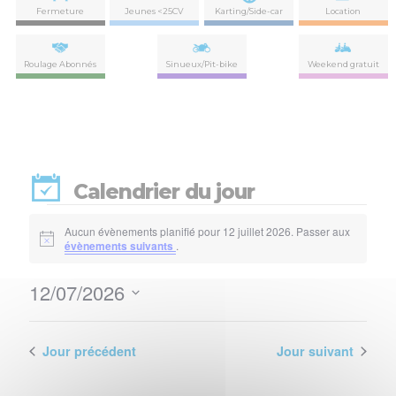
Fermeture
Jeunes <25CV
Karting/Side-car
Location
Roulage Abonnés
Sinueux/Pit-bike
Weekend gratuit
Calendrier du jour
Évènements
Aucun évènements planifié pour 12 juillet 2026. Passer aux
Notice
évènements suivants
.
for
12/07/2026
12
Nav
Navi
Sélectionnez
de
par
une
juillet
vues
date.
Jour précédent
Jour suivant
con
Évè
2026