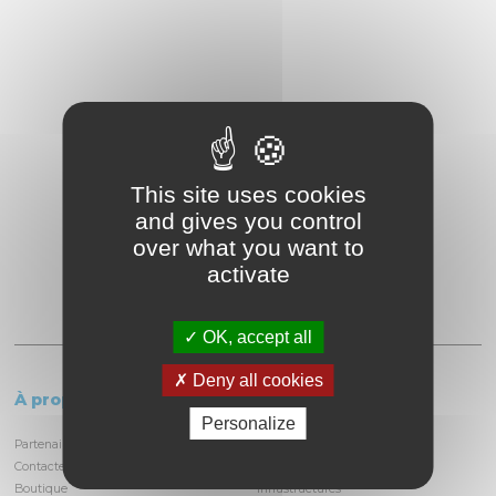
This site uses cookies
and gives you control
over what you want to
activate
OK, accept all
Deny all cookies
À propos
Le circuit
Personalize
Partenaires et locataires
Informations pratiques
Contactez-nous
Découvrir la piste
Boutique
Infrastructures