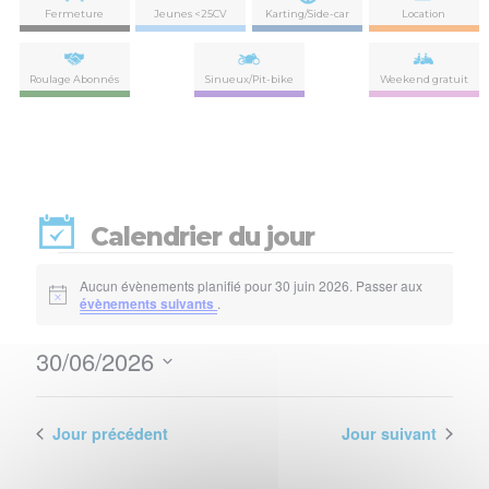
Fermeture
Jeunes <25CV
Karting/Side-car
Location
Roulage Abonnés
Sinueux/Pit-bike
Weekend gratuit
Calendrier du jour
Évènements
Aucun évènements planifié pour 30 juin 2026. Passer aux
Notice
évènements suivants
.
for
30/06/2026
30
Nav
Navi
Sélectionnez
de
par
une
juin
vues
date.
Jour précédent
Jour suivant
con
Évè
2026