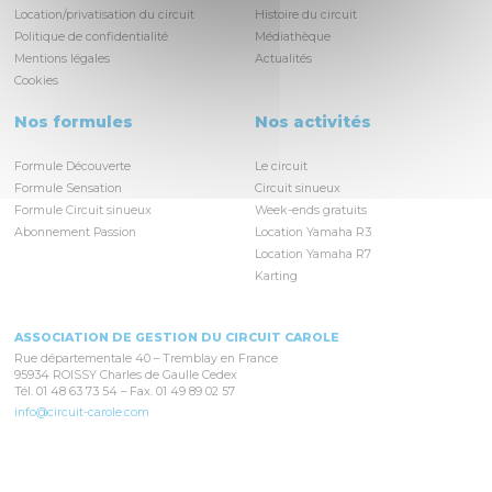
Location/privatisation du circuit
Histoire du circuit
Politique de confidentialité
Médiathèque
Mentions légales
Actualités
Cookies
Nos formules
Nos activités
Formule Découverte
Le circuit
Formule Sensation
Circuit sinueux
Formule Circuit sinueux
Week-ends gratuits
Abonnement Passion
Location Yamaha R3
Location Yamaha R7
Karting
ASSOCIATION DE GESTION DU CIRCUIT CAROLE
Rue départementale 40 – Tremblay en France
95934 ROISSY Charles de Gaulle Cedex
Tél. 01 48 63 73 54 – Fax. 01 49 89 02 57
info@circuit-carole.com