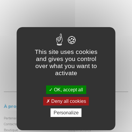
This site uses cookies
and gives you control
over what you want to
activate
OK, accept all
Deny all cookies
À propos
Le circuit
Personalize
Partenaires et locataires
Informations pratiques
Contactez-nous
Découvrir la piste
Boutique
Infrastructures