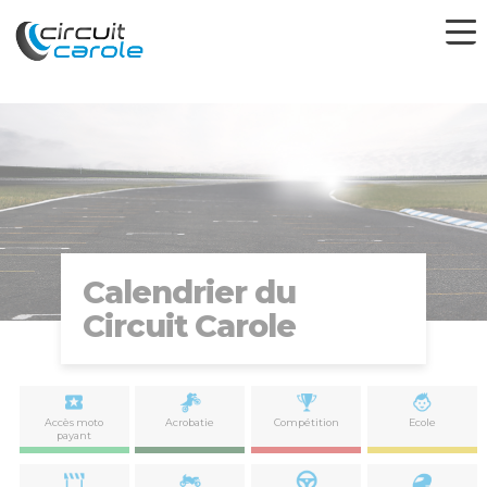
Calendrier du
Circuit Carole
Accès moto
Acrobatie
Compétition
Ecole
payant