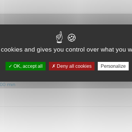
00 min
 cookies and gives you control over what you w
OK, accept all
Deny all cookies
Personalize
ant
 00 min