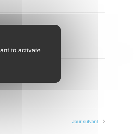
Nav
de
par
vues
Évène
con
ant to activate
Jour suivant