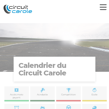
Calendrier du
Circuit Carole
Accès moto
Acrobatie
Compétition
Ecole
payant