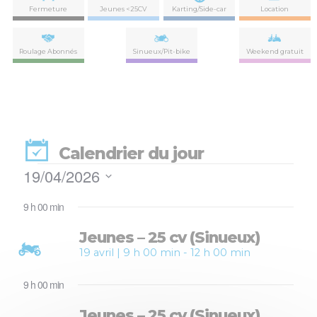
Fermeture
Jeunes <25CV
Karting/Side-car
Location
Roulage Abonnés
Sinueux/Pit-bike
Weekend gratuit
Calendrier du jour
Évènements
19/04/2026
Nav
Navi
Sélectionnez
de
for
par
9 h 00 min
une
vues
date.
con
Évè
Jeunes – 25 cv (Sinueux)
19
19 avril | 9 h 00 min
-
12 h 00 min
avril
9 h 00 min
2026
Jeunes – 25 cv (Sinueux)