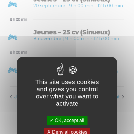
20 septembre | 9 h 00 min
-
12 h 00 min
9 h 00 min
Jeunes – 25 cv (Sinueux)
8 novembre | 9 h 00 min
-
12 h 00 min
9 h 00 min
Jeunes – 25 cv (Sinueux)
6 décembre | 9 h 00 min
-
12 h 00 min
This site uses cookies
and gives you control
over what you want to
Jour précédent
Jour suivant
activate
OK, accept all
Deny all cookies