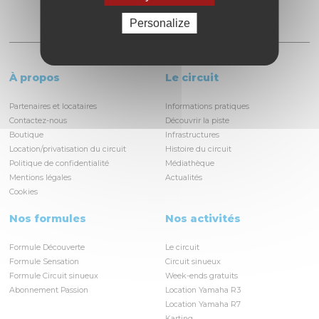
Personalize
À propos
Le circuit
Partenaires et locataires
Informations pratiques
Contactez-nous
Découvrir la piste
Boutique
Infrastructures
Location/privatisation du circuit
Histoire du circuit
Politique de confidentialité
Médiathèque
Mentions légales
Actualités
Cookies
Nos formules
Nos activités
Formule Découverte
Le circuit
Formule Sensation
Circuit sinueux
Formule Circuit sinueux
Week-ends gratuits
Abonnement Passion
Location Yamaha R3
Location Yamaha R7
Karting