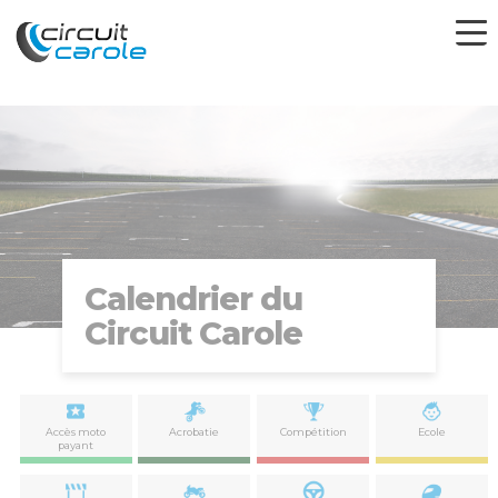
Calendrier du
Circuit Carole
Accès moto
Acrobatie
Compétition
Ecole
payant