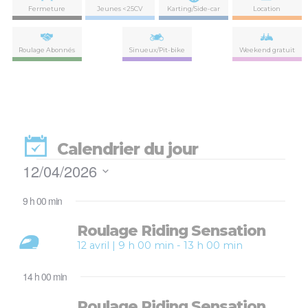
Fermeture
Jeunes <25CV
Karting/Side-car
Location
Roulage Abonnés
Sinueux/Pit-bike
Weekend gratuit
Calendrier du jour
Évènements
12/04/2026
Nav
Navi
Sélectionnez
de
for
par
9 h 00 min
une
vues
date.
con
Évè
Roulage Riding Sensation
12
12 avril | 9 h 00 min
-
13 h 00 min
avril
14 h 00 min
2026
Roulage Riding Sensation