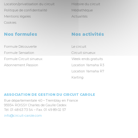
Location/privatisation du circuit
Histoire du circuit
Politique de confidentialité
Médiathèque
Mentions légales
Actualités
Cookies
Nos formules
Nos activités
Formule Découverte
Le circuit
Formule Sensation
Circuit sinueux
Formule Circuit sinueux
Week-ends gratuits
Abonnement Passion
Location Yamaha R3
Location Yamaha R7
Karting
ASSOCIATION DE GESTION DU CIRCUIT CAROLE
Rue départementale 40 – Tremblay en France
95934 ROISSY Charles de Gaulle Cedex
Tél. 01 48 63 73 54 – Fax. 01 49 89 02 57
info@circuit-carole.com