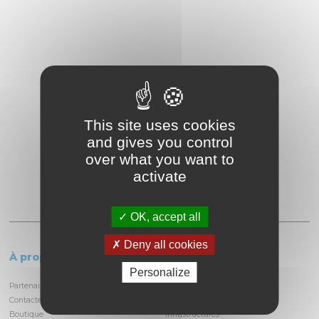
This site uses cookies
and gives you control
over what you want to
activate
OK, accept all
Deny all cookies
À propos
Le circuit
Personalize
Partenaires et locataires
Informations pratiques
Contactez-nous
Découvrir la piste
Boutique
Infrastructures