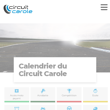
Calendrier du
Circuit Carole
Accès moto
Acrobatie
Compétition
Ecole
payant