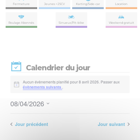
Fermeture
Jeunes <25CV
Karting/Side-car
Location
Roulage Abonnés
Sinueux/Pit-bike
Weekend gratuit
Calendrier du jour
Évènements
Aucun évènements planifié pour 8 avril 2026. Passer aux
Notice
évènements suivants
.
for
08/04/2026
8
Nav
Navi
Sélectionnez
de
par
une
avril
vues
date.
Jour précédent
Jour suivant
con
Évè
2026