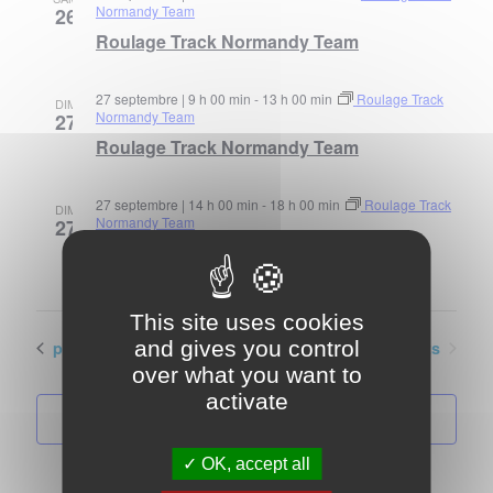
Normandy Team
26
Roulage Track Normandy Team
27 septembre | 9 h 00 min
-
13 h 00 min
Roulage Track
DIM
Normandy Team
27
Roulage Track Normandy Team
27 septembre | 14 h 00 min
-
18 h 00 min
Roulage Track
DIM
Normandy Team
27
Roulage Track Normandy Team
This site uses cookies
Évènements
and gives you control
Évènements
précédents
Aujourd’hui
suivants
over what you want to
activate
S’abonner au calendrier
OK, accept all