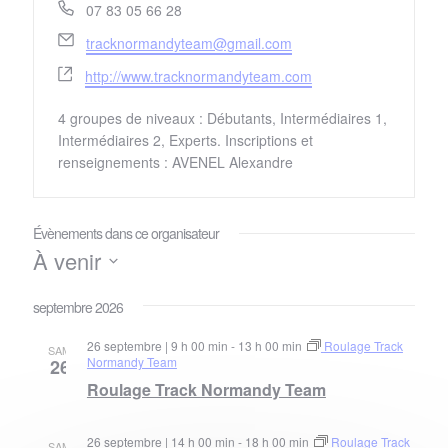
Téléphone
07 83 05 66 28
Email
tracknormandyteam@gmail.com
Site
http://www.tracknormandyteam.com
web
4 groupes de niveaux : Débutants, Intermédiaires 1,
Intermédiaires 2, Experts. Inscriptions et
renseignements : AVENEL Alexandre
Évènements dans ce organisateur
À venir
Sélectionnez
une
septembre 2026
date.
26 septembre | 9 h 00 min
-
13 h 00 min
Roulage Track
SAM
Normandy Team
26
Roulage Track Normandy Team
26 septembre | 14 h 00 min
-
18 h 00 min
Roulage Track
SAM