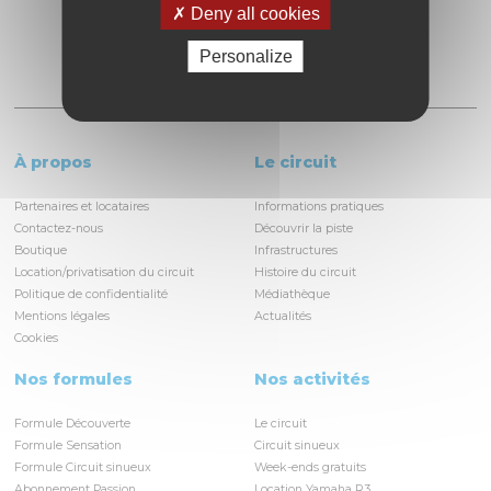
Deny all cookies
Personalize
À propos
Le circuit
Partenaires et locataires
Informations pratiques
Contactez-nous
Découvrir la piste
Boutique
Infrastructures
Location/privatisation du circuit
Histoire du circuit
Politique de confidentialité
Médiathèque
Mentions légales
Actualités
Cookies
Nos formules
Nos activités
Formule Découverte
Le circuit
Formule Sensation
Circuit sinueux
Formule Circuit sinueux
Week-ends gratuits
Abonnement Passion
Location Yamaha R3