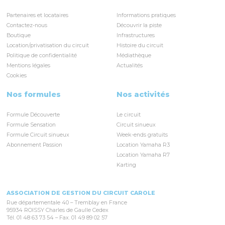
Partenaires et locataires
Informations pratiques
Contactez-nous
Découvrir la piste
Boutique
Infrastructures
Location/privatisation du circuit
Histoire du circuit
Politique de confidentialité
Médiathèque
Mentions légales
Actualités
Cookies
Nos formules
Nos activités
Formule Découverte
Le circuit
Formule Sensation
Circuit sinueux
Formule Circuit sinueux
Week-ends gratuits
Abonnement Passion
Location Yamaha R3
Location Yamaha R7
Karting
ASSOCIATION DE GESTION DU CIRCUIT CAROLE
Rue départementale 40 – Tremblay en France
95934 ROISSY Charles de Gaulle Cedex
Tél. 01 48 63 73 54 – Fax. 01 49 89 02 57