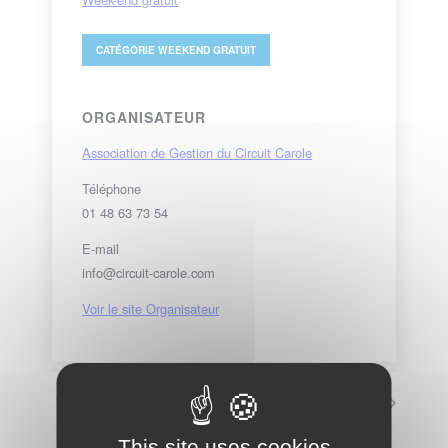
CATÉGORIE
WEEKEND GRATUIT
ORGANISATEUR
Association de Gestion du Circuit Carole
Téléphone
01 48 63 73 54
E-mail
info@circuit-carole.com
Voir le site Organisateur
Jeunes – 25 cv
Stage De Radiguès Rider School
This site uses cookies