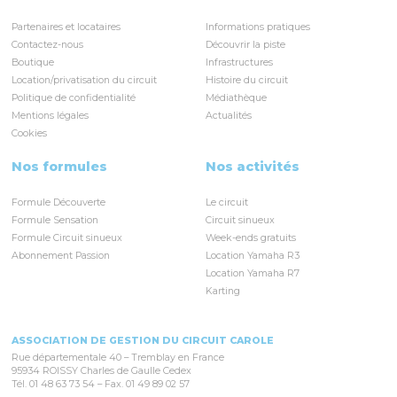
Partenaires et locataires
Informations pratiques
Contactez-nous
Découvrir la piste
Boutique
Infrastructures
Location/privatisation du circuit
Histoire du circuit
Politique de confidentialité
Médiathèque
Mentions légales
Actualités
Cookies
Nos formules
Nos activités
Formule Découverte
Le circuit
Formule Sensation
Circuit sinueux
Formule Circuit sinueux
Week-ends gratuits
Abonnement Passion
Location Yamaha R3
Location Yamaha R7
Karting
ASSOCIATION DE GESTION DU CIRCUIT CAROLE
Rue départementale 40 – Tremblay en France
95934 ROISSY Charles de Gaulle Cedex
Tél. 01 48 63 73 54 – Fax. 01 49 89 02 57