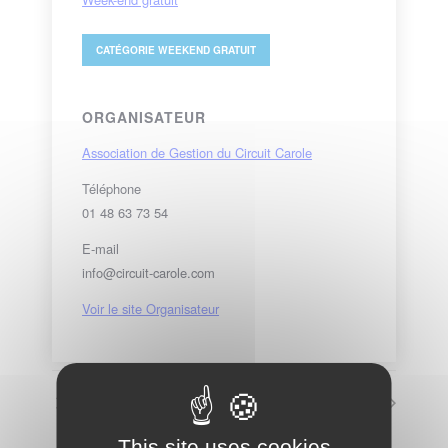
CATÉGORIE
WEEKEND GRATUIT
ORGANISATEUR
Association de Gestion du Circuit Carole
Téléphone
01 48 63 73 54
E-mail
info@circuit-carole.com
Voir le site Organisateur
Roulage Carole Moto Club
Side-cars / Kartings
This site uses cookies