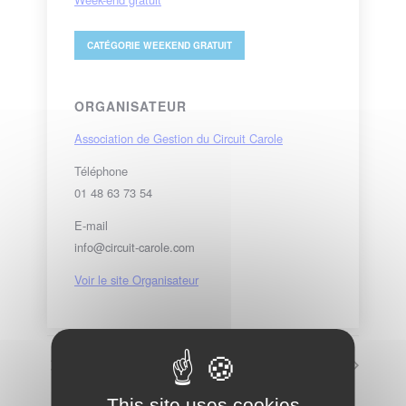
CATÉGORIE
WEEKEND GRATUIT
ORGANISATEUR
Association de Gestion du Circuit Carole
Téléphone
01 48 63 73 54
E-mail
info@circuit-carole.com
Voir le site Organisateur
Side-cars / Kartings
Circuit fermé
This site uses cookies