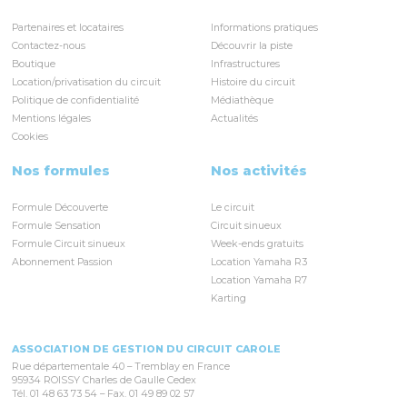
Partenaires et locataires
Informations pratiques
Contactez-nous
Découvrir la piste
Boutique
Infrastructures
Location/privatisation du circuit
Histoire du circuit
Politique de confidentialité
Médiathèque
Mentions légales
Actualités
Cookies
Nos formules
Nos activités
Formule Découverte
Le circuit
Formule Sensation
Circuit sinueux
Formule Circuit sinueux
Week-ends gratuits
Abonnement Passion
Location Yamaha R3
Location Yamaha R7
Karting
ASSOCIATION DE GESTION DU CIRCUIT CAROLE
Rue départementale 40 – Tremblay en France
95934 ROISSY Charles de Gaulle Cedex
Tél. 01 48 63 73 54 – Fax. 01 49 89 02 57