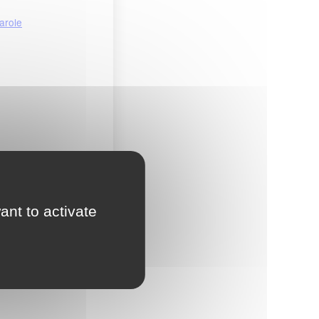
arole
ant to activate
Circuit fermé