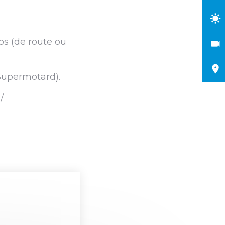
os (de route ou
 Supermotard).
/