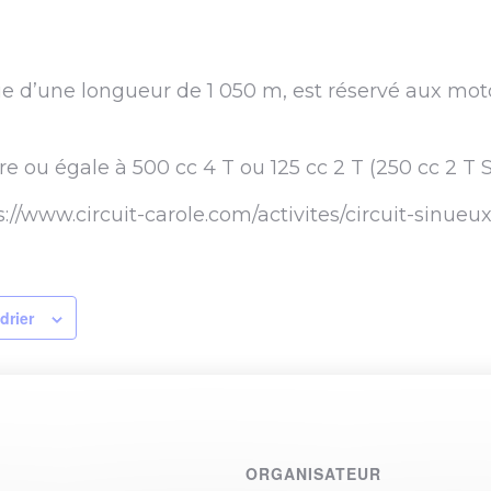
e d’une longueur de 1 050 m, est réservé aux mot
ure ou égale à 500 cc 4 T ou 125 cc 2 T (250 cc 2 T
ps://www.circuit-carole.com/activites/circuit-sinueux
drier
ORGANISATEUR