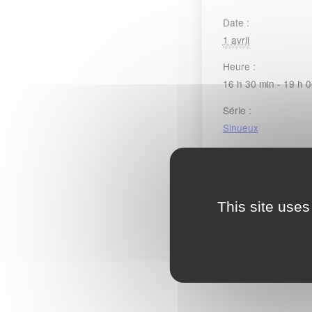
Date :
1 avril
Heure :
16 h 30 min - 19 h 
Série :
Sinueux
CATÉGORIE
SINUEUX/
This site uses
Accès moto payan