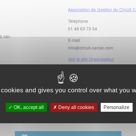
Association de Gestion du Circuit C
Téléphone
01 48 63 73 54
00 min
E-mail
info@circuit-carole.com
Voir le site Organisateur
PIT-BIKE
 cookies and gives you control over what you w
OK, accept all
Deny all cookies
Personalize
t