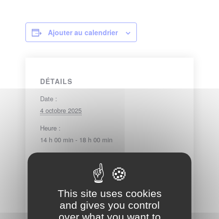
Ajouter au calendrier
DÉTAILS
Date :
4 octobre 2025
Heure :
14 h 00 min - 18 h 00 min
Série :
Roulage PK Racing
This site uses cookies
CATÉGORIE
LOCATION
and gives you control
over what you want to