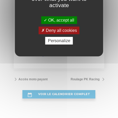
ORGANISATEUR
activate
PK Racing Days
OK, accept all
Téléphone
06 33 28 21 56
Deny all cookies
E-mail
Personalize
pkracingdays@gmail.com
Voir le site Organisateur
Accès moto payant
Roulage PK Racing
VOIR LE CALENDRIER COMPLET