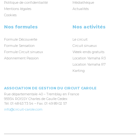
Politique de confidentialité
Médiathèque
Mentions légales
Actualités
Cookies
Nos formules
Nos activités
Formule Découverte
Le circuit
Formule Sensation
Circuit sinueux
Formule Circuit sinueux
Week-ends gratuits
Abonnement Passion
Location Yamaha R3
Location Yamaha R7
Karting
ASSOCIATION DE GESTION DU CIRCUIT CAROLE
Rue départementale 40 – Tremblay en France
95934 ROISSY Charles de Gaulle Cedex
Tél. 01 48 63 73 54 – Fax. 01 49 89 02 57
info@circuit-carole.com