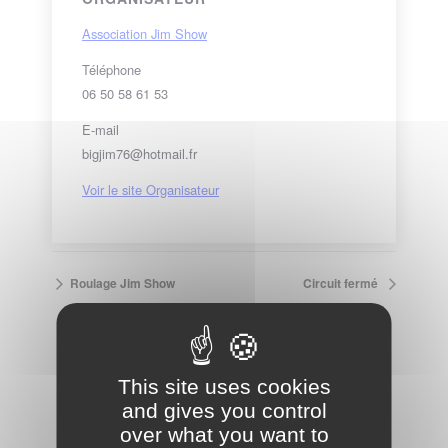
Association Jim Show
Téléphone
06 50 58 61 53
E-mail
bigjim76@hotmail.fr
Voir le site Organisateur
Roulage Jim Show
Circuit fermé
VOIR LE CALENDRIER COMPLET
This site uses cookies
and gives you control
over what you want to