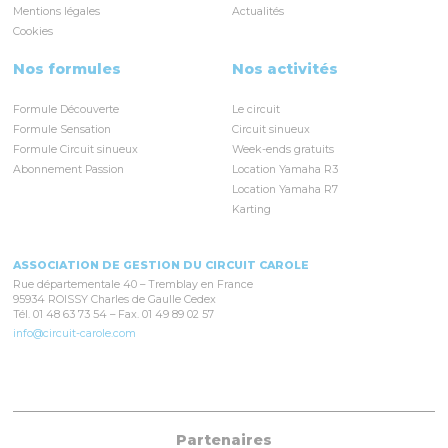
Mentions légales
Actualités
Cookies
Nos formules
Nos activités
Formule Découverte
Le circuit
Formule Sensation
Circuit sinueux
Formule Circuit sinueux
Week-ends gratuits
Abonnement Passion
Location Yamaha R3
Location Yamaha R7
Karting
ASSOCIATION DE GESTION DU CIRCUIT CAROLE
Rue départementale 40 – Tremblay en France
95934 ROISSY Charles de Gaulle Cedex
Tél. 01 48 63 73 54 – Fax. 01 49 89 02 57
info@circuit-carole.com
Partenaires