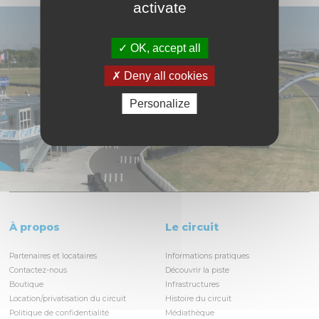
activate
OK, accept all
Deny all cookies
Personalize
À propos
Le circuit
Partenaires et locataires
Informations pratiques
Contactez-nous
Découvrir la piste
Boutique
Infrastructures
Location/privatisation du circuit
Histoire du circuit
Politique de confidentialité
Médiathèque