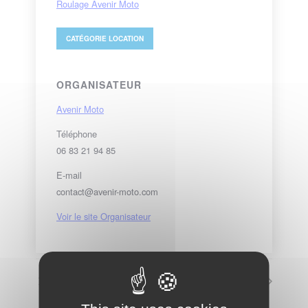
Roulage Avenir Moto
CATÉGORIE
LOCATION
ORGANISATEUR
Avenir Moto
Téléphone
06 83 21 94 85
E-mail
contact@avenir-moto.com
Voir le site Organisateur
Roulage Avenir Moto
Roulage S.O.S. Rodéo