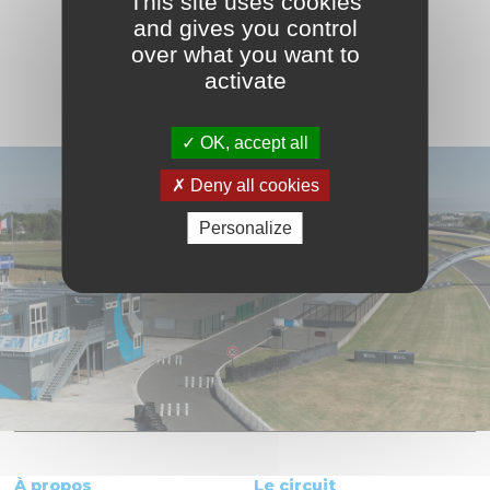
This site uses cookies
VOIR LE CALENDRIER COMPLET
and gives you control
over what you want to
activate
OK, accept all
Deny all cookies
Personalize
À propos
Le circuit