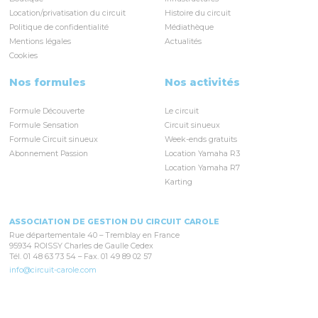
Location/privatisation du circuit
Histoire du circuit
Politique de confidentialité
Médiathèque
Mentions légales
Actualités
Cookies
Nos formules
Nos activités
Formule Découverte
Le circuit
Formule Sensation
Circuit sinueux
Formule Circuit sinueux
Week-ends gratuits
Abonnement Passion
Location Yamaha R3
Location Yamaha R7
Karting
ASSOCIATION DE GESTION DU CIRCUIT CAROLE
Rue départementale 40 – Tremblay en France
95934 ROISSY Charles de Gaulle Cedex
Tél. 01 48 63 73 54 – Fax. 01 49 89 02 57
info@circuit-carole.com