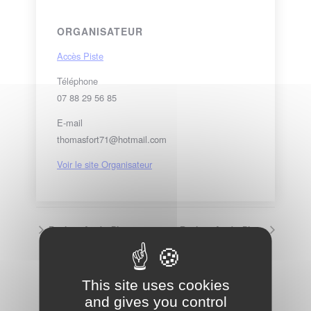
ORGANISATEUR
Accès Piste
Téléphone
07 88 29 56 85
E-mail
thomasfort71@hotmail.com
Voir le site Organisateur
Roulage Accès Piste
Roulage Accès Piste
VOIR LE CALENDRIER COMPLET
This site uses cookies
and gives you control