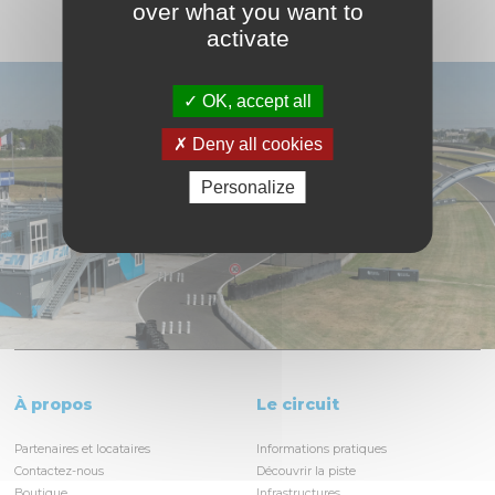
over what you want to
activate
OK, accept all
Deny all cookies
Personalize
À propos
Le circuit
Partenaires et locataires
Informations pratiques
Contactez-nous
Découvrir la piste
Boutique
Infrastructures