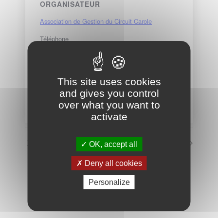
ORGANISATEUR
Association de Gestion du Circuit Carole
Téléphone
01 48 63 73 54
E-mail
info@circuit-carole.com
This site uses cookies
and gives you control
Voir le site Organisateur
over what you want to
activate
Week-end gratuit
Week-end gratuit
OK, accept all
Deny all cookies
VOIR LE CALENDRIER COMPLET
Personalize