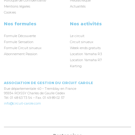
Politique de confidentialité
Médiathèque
Mentions légales
Actualités
Cookies
Nos formules
Nos activités
Formule Découverte
Le circuit
Formule Sensation
Circuit sinueux
Formule Circuit sinueux
Week-ends gratuits
Abonnement Passion
Location Yamaha R3
Location Yamaha R7
Karting
ASSOCIATION DE GESTION DU CIRCUIT CAROLE
Rue départementale 40 – Tremblay en France
95934 ROISSY Charles de Gaulle Cedex
Tél. 01 48 63 73 54 – Fax. 01 49 89 02 57
info@circuit-carole.com