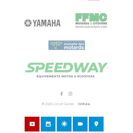
© 2026 Circuit Carole .
Cithéa.