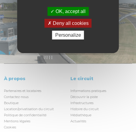
OK, accept all
Deny all cookies
Personalize
À propos
Le circuit
Partenaires et locataires
Informations pratiques
Contactez-nous
Découvrir la piste
Boutique
Infrastructures
Location/privatisation du circuit
Histoire du circuit
Politique de confidentialité
Médiathèque
Mentions légales
Actualités
Cookies