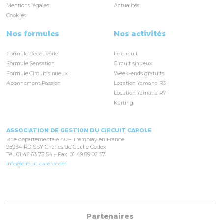
Mentions légales
Actualités
Cookies
Nos formules
Nos activités
Formule Découverte
Le circuit
Formule Sensation
Circuit sinueux
Formule Circuit sinueux
Week-ends gratuits
Abonnement Passion
Location Yamaha R3
Location Yamaha R7
Karting
ASSOCIATION DE GESTION DU CIRCUIT CAROLE
Rue départementale 40 – Tremblay en France
95934 ROISSY Charles de Gaulle Cedex
Tél. 01 48 63 73 54 – Fax. 01 49 89 02 57
info@circuit-carole.com
Partenaires