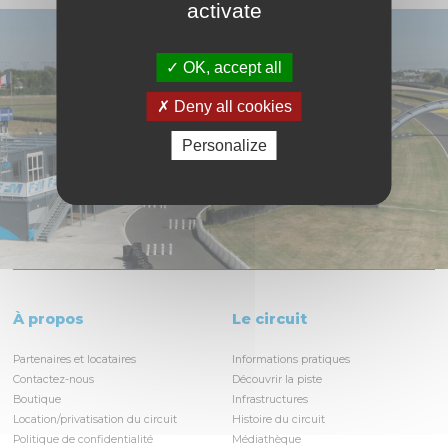
activate
OK, accept all
Deny all cookies
Personalize
À propos
Le circuit
Partenaires et locataires
Informations pratiques
Contactez-nous
Découvrir la piste
Boutique
Infrastructures
Location/privatisation du circuit
Histoire du circuit
Politique de confidentialité
Médiathèque