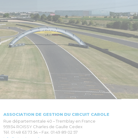
ASSOCIATION DE GESTION DU CIRCUIT CAROLE
Rue départementale 40 – Tremblay en France
95934 ROISSY Charles de Gaulle Cedex
Tél. 01 48 63 73 54 – Fax. 01 49 89 02 57