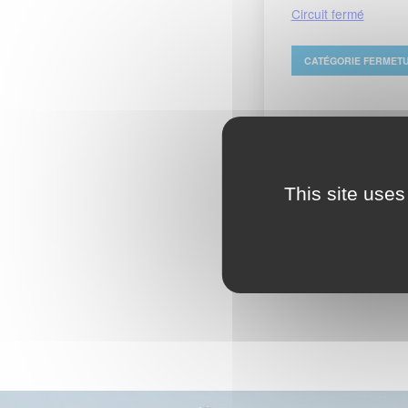
Circuit fermé
CATÉGORIE
FERMET
Week-end gratuit
This site uses