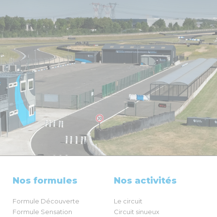
Nos formules
Nos activités
Formule Découverte
Le circuit
Formule Sensation
Circuit sinueux