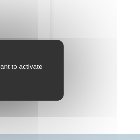
Accès moto payant
ant to activate