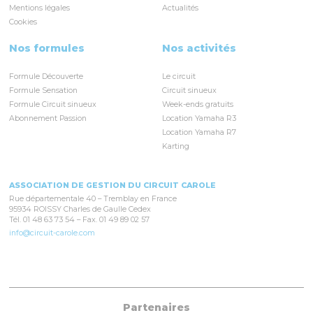
Mentions légales
Actualités
Cookies
Nos formules
Nos activités
Formule Découverte
Le circuit
Formule Sensation
Circuit sinueux
Formule Circuit sinueux
Week-ends gratuits
Abonnement Passion
Location Yamaha R3
Location Yamaha R7
Karting
ASSOCIATION DE GESTION DU CIRCUIT CAROLE
Rue départementale 40 – Tremblay en France
95934 ROISSY Charles de Gaulle Cedex
Tél. 01 48 63 73 54 – Fax. 01 49 89 02 57
info@circuit-carole.com
Partenaires