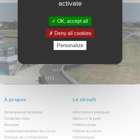
activate
OK, accept all
Deny all cookies
Personalize
À propos
Le circuit
Partenaires et locataires
Informations pratiques
Contactez-nous
Découvrir la piste
Boutique
Infrastructures
Location/privatisation du circuit
Histoire du circuit
Politique de confidentialité
Médiathèque