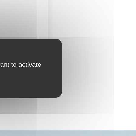
Accès moto payant
ant to activate