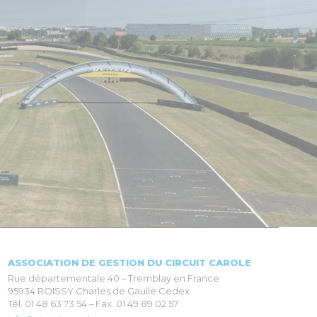
ASSOCIATION DE GESTION DU CIRCUIT CAROLE
Rue départementale 40 – Tremblay en France
95934 ROISSY Charles de Gaulle Cedex
Tél. 01 48 63 73 54 – Fax. 01 49 89 02 57