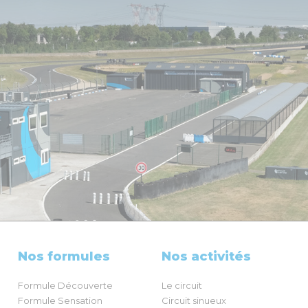
Nos formules
Nos activités
Formule Découverte
Le circuit
Formule Sensation
Circuit sinueux