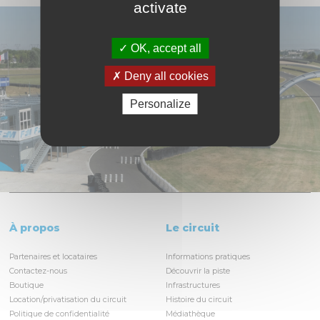
activate
OK, accept all
Deny all cookies
Personalize
À propos
Le circuit
Partenaires et locataires
Informations pratiques
Contactez-nous
Découvrir la piste
Boutique
Infrastructures
Location/privatisation du circuit
Histoire du circuit
Politique de confidentialité
Médiathèque