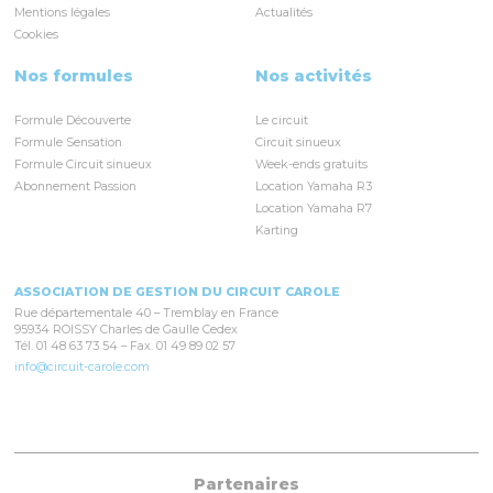
Mentions légales
Actualités
Cookies
Nos formules
Nos activités
Formule Découverte
Le circuit
Formule Sensation
Circuit sinueux
Formule Circuit sinueux
Week-ends gratuits
Abonnement Passion
Location Yamaha R3
Location Yamaha R7
Karting
ASSOCIATION DE GESTION DU CIRCUIT CAROLE
Rue départementale 40 – Tremblay en France
95934 ROISSY Charles de Gaulle Cedex
Tél. 01 48 63 73 54 – Fax. 01 49 89 02 57
info@circuit-carole.com
Partenaires