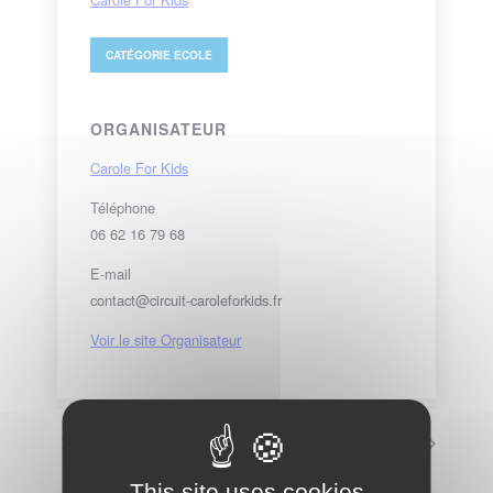
CATÉGORIE
ECOLE
ORGANISATEUR
Carole For Kids
Téléphone
06 62 16 79 68
E-mail
contact@circuit-caroleforkids.fr
Voir le site Organisateur
Accès moto payant
Accès moto payant
This site uses cookies