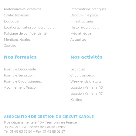
Partenaires et locataires
Informations pratiques
Contactez-nous
Découvrir la piste
Boutique
Infrastructures
Location/privatisation du circuit
Histoire du circuit
Politique de confidentialité
Médiathèque
Mentions légales
Actualités
Cookies
Nos formules
Nos activités
Formule Découverte
Le circuit
Formule Sensation
Circuit sinueux
Formule Circuit sinueux
Week-ends gratuits
Abonnement Passion
Location Yamaha R3
Location Yamaha R7
Karting
ASSOCIATION DE GESTION DU CIRCUIT CAROLE
Rue départementale 40 – Tremblay en France
95934 ROISSY Charles de Gaulle Cedex
Tél. 01 48 63 73 54 – Fax. 01 49 89 02 57