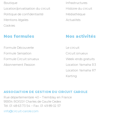
Boutique
Infrastructures
Location/privatisation du circuit
Histoire du circuit
Politique de confidentialité
Médiathèque
Mentions légales
Actualités
Cookies
Nos formules
Nos activités
Formule Découverte
Le circuit
Formule Sensation
Circuit sinueux
Formule Circuit sinueux
Week-ends gratuits
Abonnement Passion
Location Yamaha R3
Location Yamaha R7
Karting
ASSOCIATION DE GESTION DU CIRCUIT CAROLE
Rue départementale 40 – Tremblay en France
95934 ROISSY Charles de Gaulle Cedex
Tél. 01 48 63 73 54 – Fax. 01 49 89 02 57
info@circuit-carole.com