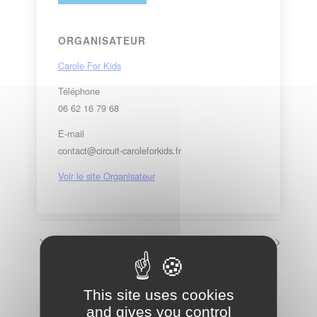
ORGANISATEUR
Carole For Kids
Téléphone
06 62 16 79 68
E-mail
contact@circuit-caroleforkids.fr
Voir le site Organisateur
Week-end gratuit
Accès moto payant
VOIR LE CALENDRIER COMPLET
This site uses cookies
and gives you control