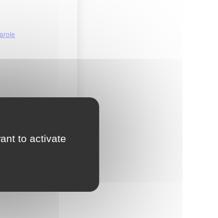
arole
ant to activate
ulage Accès Piste