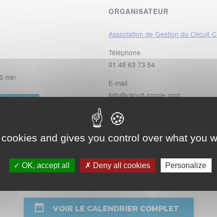
ORGANISATEUR
Association de Gestion du Circuit C
Téléphone
01 48 63 73 54
00 min
E-mail
info@circuit-carole.com
OTO PAYANT
Voir le site Organisateur
 cookies and gives you control over what you w
OK, accept all
Deny all cookies
Personalize
Ro
VOIR LE CALENDRIER COMPLET