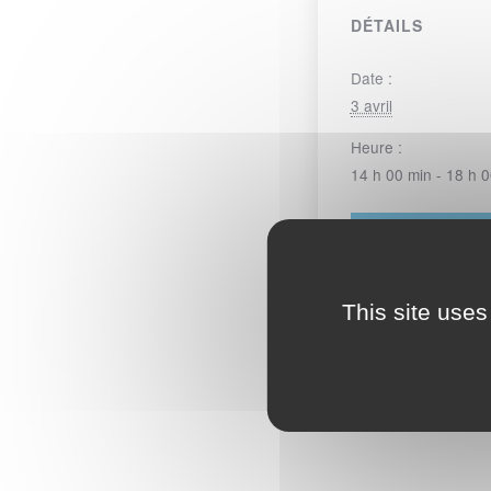
DÉTAILS
Date :
3 avril
Heure :
14 h 00 min - 18 h 
CATÉGORIE
ACCÈS M
This site uses
Circuit fermé