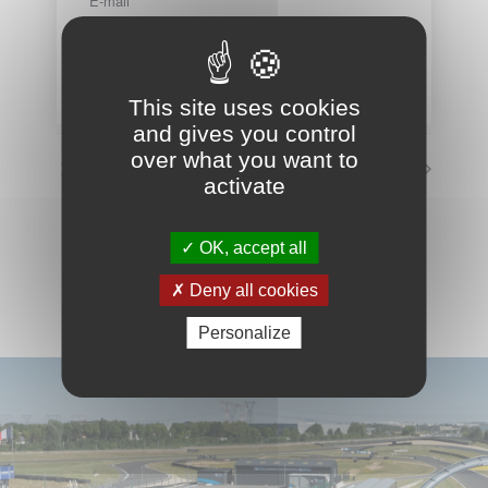
E-mail
info@circuit-carole.com
Voir le site Organisateur
This site uses cookies
and gives you control
over what you want to
Circuit fermé
Roulage Starteam Racing
activate
VOIR LE CALENDRIER COMPLET
OK, accept all
Deny all cookies
Personalize