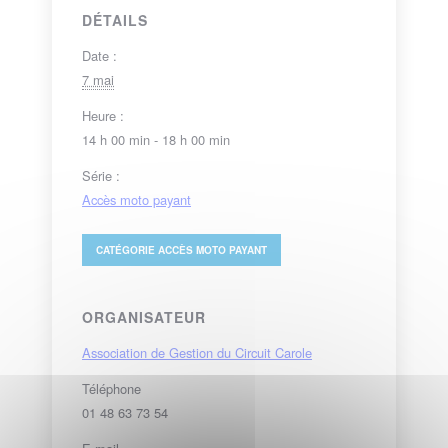
DÉTAILS
Date :
7 mai
Heure :
14 h 00 min - 18 h 00 min
Série :
Accès moto payant
CATÉGORIE
ACCÈS MOTO PAYANT
ORGANISATEUR
Association de Gestion du Circuit Carole
Téléphone
01 48 63 73 54