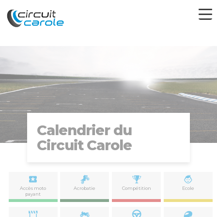
Calendrier du
Circuit Carole
Accès moto
Acrobatie
Compétition
Ecole
payant