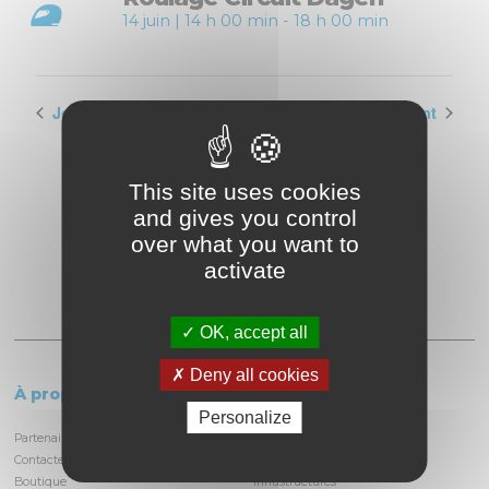
14 juin | 14 h 00 min
-
18 h 00 min
Jour précédent
Jour suivant
This site uses cookies
and gives you control
over what you want to
activate
OK, accept all
Deny all cookies
À propos
Le circuit
Personalize
Partenaires et locataires
Informations pratiques
Contactez-nous
Découvrir la piste
Boutique
Infrastructures