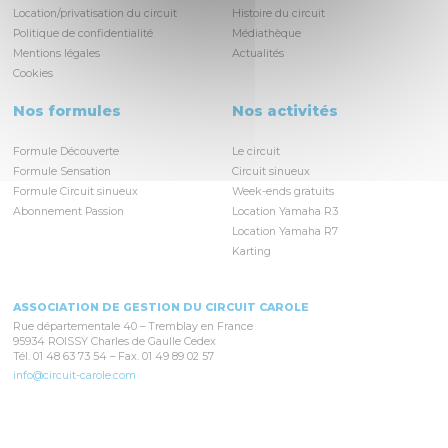
Location/privatisation du circuit
Histoire du circuit
Politique de confidentialité
Médiathèque
Mentions légales
Actualités
Cookies
Nos formules
Nos activités
Formule Découverte
Le circuit
Formule Sensation
Circuit sinueux
Formule Circuit sinueux
Week-ends gratuits
Abonnement Passion
Location Yamaha R3
Location Yamaha R7
Karting
ASSOCIATION DE GESTION DU CIRCUIT CAROLE
Rue départementale 40 – Tremblay en France
95934 ROISSY Charles de Gaulle Cedex
Tél. 01 48 63 73 54 – Fax. 01 49 89 02 57
info@circuit-carole.com