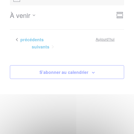
Notice
Nav
Navi
À venir
Résum
de
Sélectionnez
par
vues
la
con
Évè
date
Évènements
précédents
Aujourd’hui
Évènements
suivants
S’abonner au calendrier