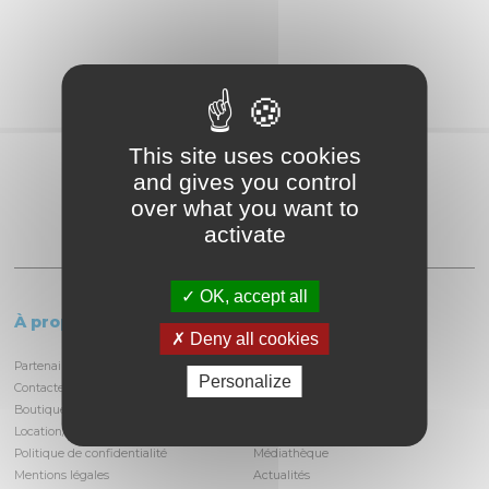
This site uses cookies
Partagez
and gives you control
over what you want to
activate
OK, accept all
À propos
Le circuit
Deny all cookies
Partenaires et locataires
Informations pratiques
Personalize
Contactez-nous
Découvrir la piste
Boutique
Infrastructures
Location/privatisation du circuit
Histoire du circuit
Politique de confidentialité
Médiathèque
Mentions légales
Actualités