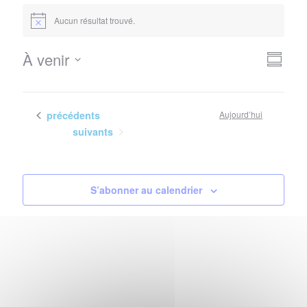
Évènements
Aucun résultat trouvé.
Notice
Nav
Navi
À venir
Résum
de
Sélectionnez
par
vues
la
con
Évè
date
Évènements
précédents
Aujourd’hui
Évènements
suivants
S’abonner au calendrier