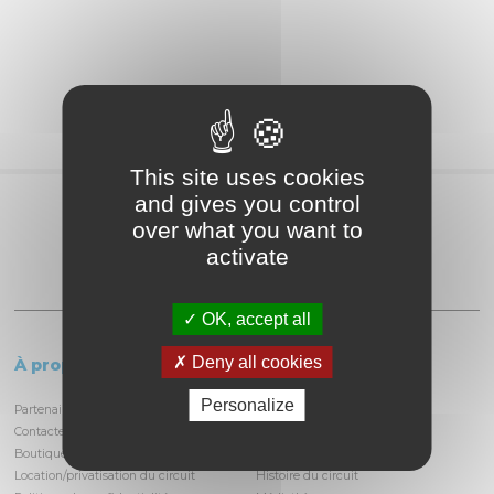
This site uses cookies
and gives you control
Partagez
over what you want to
activate
OK, accept all
Deny all cookies
À propos
Le circuit
Personalize
Partenaires et locataires
Informations pratiques
Contactez-nous
Découvrir la piste
Boutique
Infrastructures
Location/privatisation du circuit
Histoire du circuit