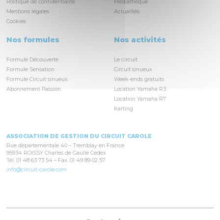
Politique de confidentialité
Médiathèque
Mentions légales
Actualités
Cookies
Nos formules
Nos activités
Formule Découverte
Le circuit
Formule Sensation
Circuit sinueux
Formule Circuit sinueux
Week-ends gratuits
Abonnement Passion
Location Yamaha R3
Location Yamaha R7
Karting
ASSOCIATION DE GESTION DU CIRCUIT CAROLE
Rue départementale 40 – Tremblay en France
95934 ROISSY Charles de Gaulle Cedex
Tél. 01 48 63 73 54 – Fax. 01 49 89 02 57
info@circuit-carole.com