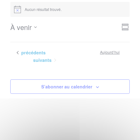
Évènements
Aucun résultat trouvé.
Notice
Nav
Navi
À venir
Résum
de
Sélectionnez
par
vues
la
con
Évè
date
Évènements
précédents
Aujourd’hui
Évènements
suivants
S’abonner au calendrier