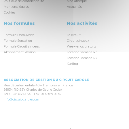
Politique de confidentialité
Médiathèque
Mentions légales
Actualités
Cookies
Nos formules
Nos activités
Formule Découverte
Le circuit
Formule Sensation
Circuit sinueux
Formule Circuit sinueux
Week-ends gratuits
Abonnement Passion
Location Yamaha R3
Location Yamaha R7
Karting
ASSOCIATION DE GESTION DU CIRCUIT CAROLE
Rue départementale 40 – Tremblay en France
95934 ROISSY Charles de Gaulle Cedex
Tél. 01 48 63 73 54 – Fax. 01 49 89 02 57
info@circuit-carole.com