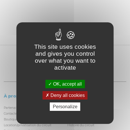
This site uses cookies
and gives you control
Partagez
over what you want to
activate
OK, accept all
Deny all cookies
À propos
Le circuit
Personalize
Partenaires et locataires
Informations pratiques
Contactez-nous
Découvrir la piste
Boutique
Infrastructures
Location/privatisation du circuit
Histoire du circuit