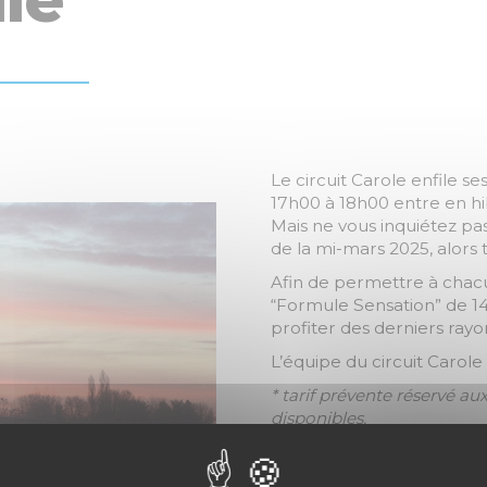
Le circuit Carole enfile s
17h00 à 18h00 entre en hi
Mais ne vous inquiétez pas
de la mi-mars 2025, alors 
Afin de permettre à chacun
“Formule Sensation” de 14
profiter des derniers rayo
L’équipe du circuit Carol
* tarif prévente réservé au
disponibles.
Réservation sur
http://ci