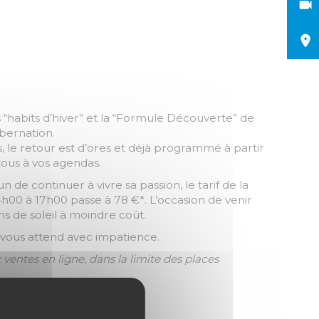
es “habits d’hiver” et la “Formule Découverte” de
bernation.
, le retour est d’ores et déjà programmé à partir
tous à vos agendas.
 de continuer à vivre sa passion, le tarif de la
h00 à 17h00 passe à 78 €*. L’occasion de venir
ns de soleil à moindre coût.
e vous attend avec impatience.
x ventes en ligne, dans la limite des places
rcuitcarole.tickeasy.com
.