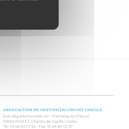
erte
enrt.fr
ASSOCIATION DE GESTION DU CIRCUIT CAROLE
Rue départementale 40 – Tremblay en France
95934 ROISSY Charles de Gaulle Cedex
Tél. 01 48 63 73 54 – Fax. 01 49 89 02 57