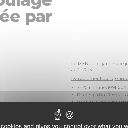
ée par
Le MENRT organise une jou
août 2013
Déroulement de la journé
7×20 minutes (09h00/12
Briefing à 8h30 pour t
Briefing supplémentair
La première session d
Décharge de responsabi
Commissaires de piste p
 cookies and gives you control over what you w