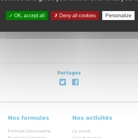
Café et viennoiserie off
90 euros la journée
OK, accept all
Deny all cookies
Personalize
Information sur
www.m
Partagez
Nos formules
Nos activités
Formule Découverte
Le circuit
Formule Sensation
Circuit sinueux