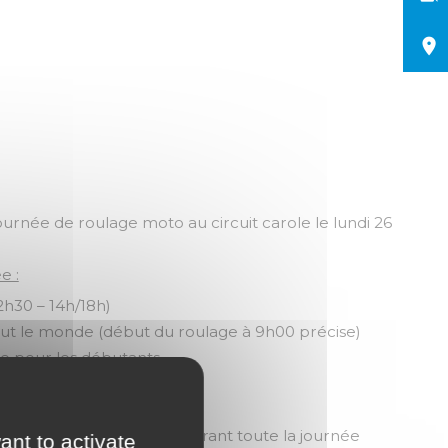
rnée de roulage moto au circuit carole le lundi 26
e :
h30 – 14h/18h)
out le monde (début du roulage à 9h00 précise)
e pour les débutants
ébutant sera accompagnée
lité à remplir sur place
our assurer la sécurité durant toute la journée
ant to activate