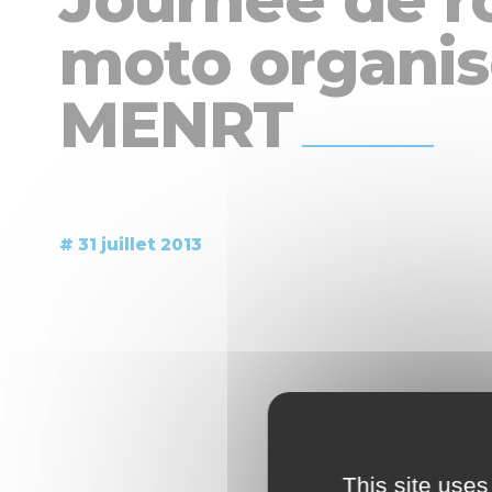
moto organis
MENRT
# 31 juillet 2013
This site uses