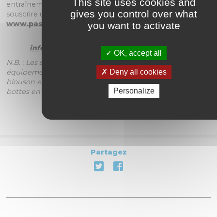
This site uses cookies and
entraînement ou compétition, devront obligatoirement
gives you control over what
souscrire une assurance, le Pass Circuit, sur place ou sur
www.passcircuit.fr
you want to activate
Inscriptions et renseignements :
info@circuit-carole.com
ou 01 48 63 73 54.
OK, accept all
N.B. : Les stagiaires roulent avec leur moto et leur
équipement (casque intégral, combinaison en cuir ou
Deny all cookies
blouson en cuir + pantalon en cuir, gants en cuir et
Personalize
bottes en cuir couvrant la malléole).
Partagez