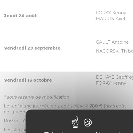
FORAY Kenny
Jeudi
24 août
MAURIN Axel
GAULT Antoine
Vendredi 29 septembre
NAGORSKI Thiba
DEHAYE Geoffro
Vendredi 13 octobre
FORAY Kenny
* sous réserve de modification
Le tarif d’une journée de stage s’élève à 280 € (hors coût
de la licence ou du Pass Circuit).
Possibilité de louer moto et équipements.
Les stagiaires non-titulaires d’une licence FFM