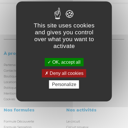
Partagez
This site uses cookies
and gives you control
over what you want to
activate
À propos
Le circuit
OK, accept all
Partenaires et locataires
Informations pratiques
Contactez-nous
Découvrir la piste
Deny all cookies
Boutique
Infrastructures
Location/privatisation du circuit
Histoire du circuit
Personalize
Politique de confidentialité
Médiathèque
Mentions légales
Actualités
Cookies
Nos formules
Nos activités
Formule Découverte
Le circuit
Formule Sensation
Circuit sinueux