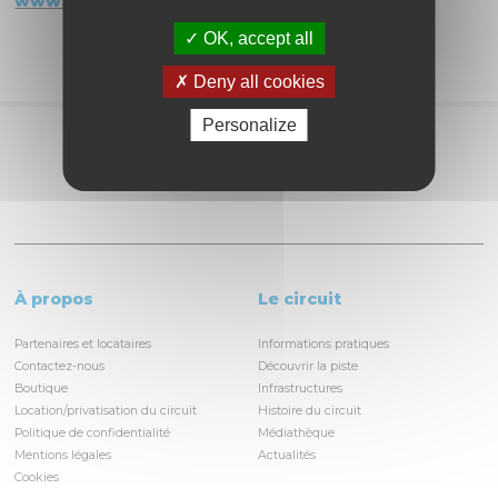
www.ironbikers.fr
OK, accept all
Deny all cookies
Personalize
Partagez
À propos
Le circuit
Partenaires et locataires
Informations pratiques
Contactez-nous
Découvrir la piste
Boutique
Infrastructures
Location/privatisation du circuit
Histoire du circuit
Politique de confidentialité
Médiathèque
Mentions légales
Actualités
Cookies