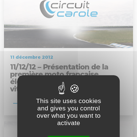
11 décembre 2012
11/12/12 – Présentation de la
première moto française
électrique de compétition de
vitesse
This site uses cookies
En savoir plus
and gives you control
over what you want to
activate