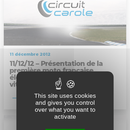
11 décembre 2012
11/12/12 – Présentation de la
première moto française
électrique de compétition de
vitesse
This site uses cookies
En savoir plus
and gives you control
over what you want to
activate