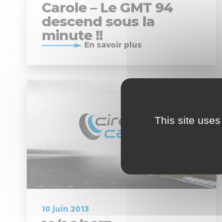
Carole – Le GMT 94
descend sous la
minute !!
En savoir plus
This site uses
10 juin 2013