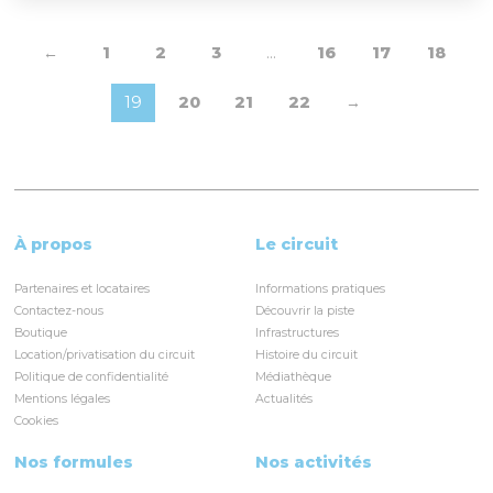
←
1
2
3
…
16
17
18
19
20
21
22
→
À propos
Le circuit
Partenaires et locataires
Informations pratiques
Contactez-nous
Découvrir la piste
Boutique
Infrastructures
Location/privatisation du circuit
Histoire du circuit
Politique de confidentialité
Médiathèque
Mentions légales
Actualités
Cookies
Nos formules
Nos activités